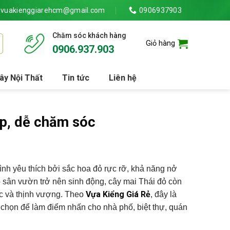
vuakienggiarehcm@gmail.com
0906937903
Chăm sóc khách hàng
Giỏ hàng
0906.937.903
ây Nội Thất
Tin tức
Liên hệ
ẹp, dễ chăm sóc
nh yêu thích bởi sắc hoa đỏ rực rỡ, khả năng nở
 sân vườn trở nên sinh động, cây mai Thái đỏ còn
Vựa Kiểng Giá Rẻ
ộc và thịnh vượng. Theo
, đây là
họn để làm điểm nhấn cho nhà phố, biệt thự, quán