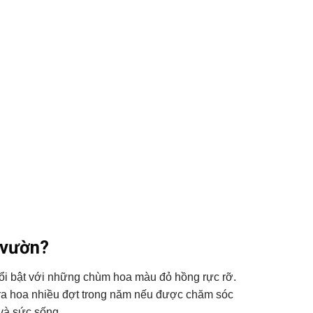
 vườn?
 nổi bật với những chùm hoa màu đỏ hồng rực rỡ.
ể ra hoa nhiều đợt trong năm nếu được chăm sóc
và sức sống.