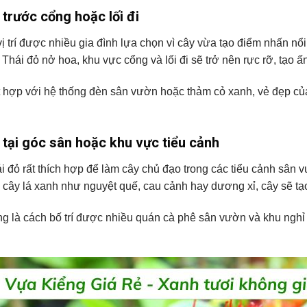
 trước cổng hoặc lối đi
vị trí được nhiều gia đình lựa chọn vì cây vừa tạo điểm nhấn n
 Thái đỏ nở hoa, khu vực cổng và lối đi sẽ trở nên rực rỡ, tạo ấ
 hợp với hệ thống đèn sân vườn hoặc thảm cỏ xanh, vẻ đẹp của
.
 tại góc sân hoặc khu vực tiểu cảnh
i đỏ rất thích hợp để làm cây chủ đạo trong các tiểu cảnh sân vư
i cây lá xanh như nguyệt quế, cau cảnh hay dương xỉ, cây sẽ tạ
g là cách bố trí được nhiều quán cà phê sân vườn và khu nghỉ