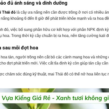
ảo đủ ánh sáng và dinh dưỡng
i Thái đỏ
là cây ưa nắng nên cần được trồng ở nơi có nhiều án
 nắng khoảng 6 đến 8 giờ để phát triển khỏe mạnh và ra hoa đề
h đó, việc bổ sung phân hữu cơ kết hợp với phân NPK định kỳ sẽ 
ụ hoa. Trong thời kỳ cây chuẩn bị ra hoa, nên tăng cường kali 
ỉa sau mỗi đợt hoa
 hoa tàn, người trồng nên cắt bỏ các cành mang hoa và những c
ho đợt phát triển mới. Việc cắt tỉa định kỳ còn giúp tán cây câ
c chăm sóc đúng kỹ thuật, mai Thái đỏ có thể nở hoa liên tục