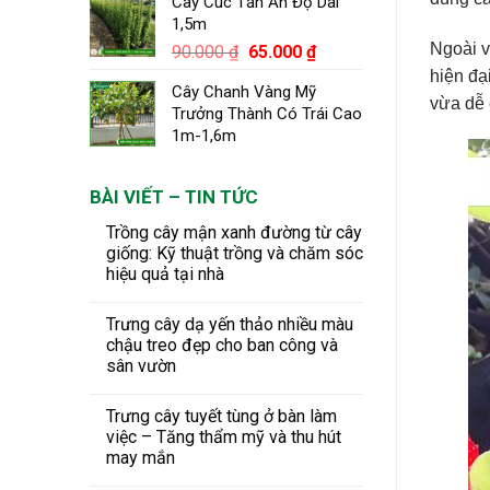
Cây Cúc Tần Ấn Độ Dài
1,5m
Ngoài v
Giá
Giá
90.000
₫
65.000
₫
gốc
hiện
hiện đạ
Cây Chanh Vàng Mỹ
là:
tại
vừa dễ
Trưởng Thành Có Trái Cao
90.000 ₫.
là:
1m-1,6m
65.000 ₫.
BÀI VIẾT – TIN TỨC
Trồng cây mận xanh đường từ cây
giống: Kỹ thuật trồng và chăm sóc
hiệu quả tại nhà
Trưng cây dạ yến thảo nhiều màu
chậu treo đẹp cho ban công và
sân vườn
Trưng cây tuyết tùng ở bàn làm
việc – Tăng thẩm mỹ và thu hút
may mắn