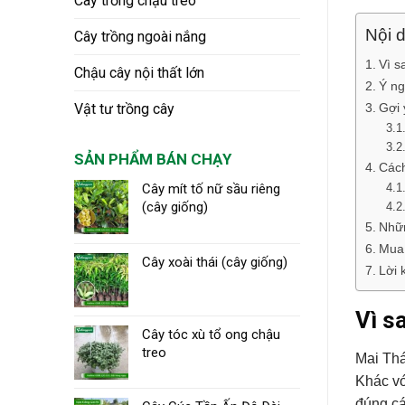
Cây trồng chậu treo
Nội d
Cây trồng ngoài nắng
Vì s
Chậu cây nội thất lớn
Ý ng
Gợi 
Vật tư trồng cây
SẢN PHẨM BÁN CHẠY
Cách
Cây mít tố nữ sầu riêng
(cây giống)
Nhữn
Mua 
Cây xoài thái (cây giống)
Lời 
Vì s
Cây tóc xù tổ ong chậu
treo
Mai Thá
Khác vớ
đúng cá