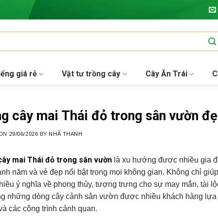
iểng giá rẻ
Vật tư trồng cây
Cây Ăn Trái
C
g cây mai Thái đỏ trong sân vườn đ
 ON
29/06/2026
BY
NHÃ THANH
cây mai Thái đỏ trong sân vườn
là xu hướng được nhiều gia đì
nh năm và vẻ đẹp nổi bật trong mọi không gian. Không chỉ giúp
iều ý nghĩa về phong thủy, tượng trưng cho sự may mắn, tài l
ng những dòng cây cảnh sân vườn được nhiều khách hàng lựa c
và các công trình cảnh quan.