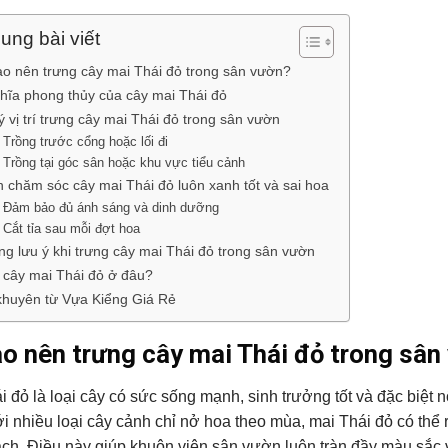
ung bài viết
ao nên trưng cây mai Thái đỏ trong sân vườn?
hĩa phong thủy của cây mai Thái đỏ
ý vị trí trưng cây mai Thái đỏ trong sân vườn
Trồng trước cổng hoặc lối đi
Trồng tại góc sân hoặc khu vực tiểu cảnh
 chăm sóc cây mai Thái đỏ luôn xanh tốt và sai hoa
Đảm bảo đủ ánh sáng và dinh dưỡng
Cắt tỉa sau mỗi đợt hoa
g lưu ý khi trưng cây mai Thái đỏ trong sân vườn
cây mai Thái đỏ ở đâu?
khuyên từ Vựa Kiểng Giá Rẻ
ao nên trưng cây mai Thái đỏ trong sân
i đỏ là loại cây có sức sống mạnh, sinh trưởng tốt và đặc biệt
i nhiều loại cây cảnh chỉ nở hoa theo mùa, mai Thái đỏ có th
ch. Điều này giúp khuôn viên sân vườn luôn tràn đầy màu sắc 