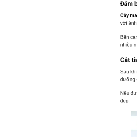
Đảm b
Cây ma
với ánh
Bên cạn
nhiều n
Cắt t
Sau khi
dưỡng c
Nếu đượ
đẹp.