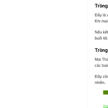
Trồng
Đây là 
Khi mai
Nếu kết
buổi tối
Trồng
Mai Thá
các loạ
Đây cũn
nhiên.