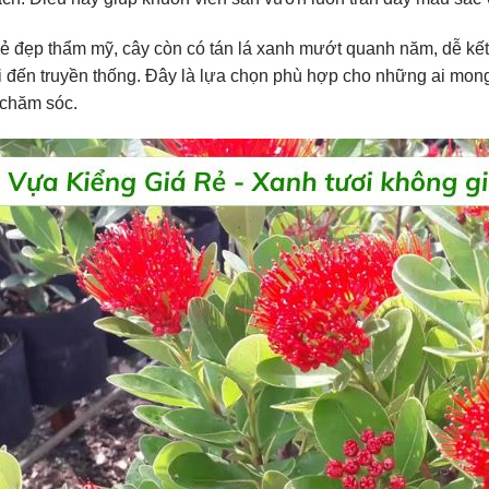
ẻ đẹp thẩm mỹ, cây còn có tán lá xanh mướt quanh năm, dễ kết
i đến truyền thống. Đây là lựa chọn phù hợp cho những ai mon
 chăm sóc.