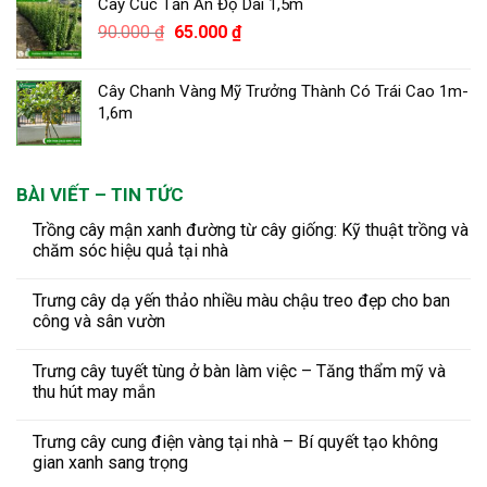
Cây Cúc Tần Ấn Độ Dài 1,5m
Giá
Giá
90.000
₫
65.000
₫
gốc
hiện
là:
tại
Cây Chanh Vàng Mỹ Trưởng Thành Có Trái Cao 1m-
90.000 ₫.
là:
1,6m
65.000 ₫.
BÀI VIẾT – TIN TỨC
Trồng cây mận xanh đường từ cây giống: Kỹ thuật trồng và
chăm sóc hiệu quả tại nhà
Trưng cây dạ yến thảo nhiều màu chậu treo đẹp cho ban
công và sân vườn
Trưng cây tuyết tùng ở bàn làm việc – Tăng thẩm mỹ và
thu hút may mắn
Trưng cây cung điện vàng tại nhà – Bí quyết tạo không
gian xanh sang trọng