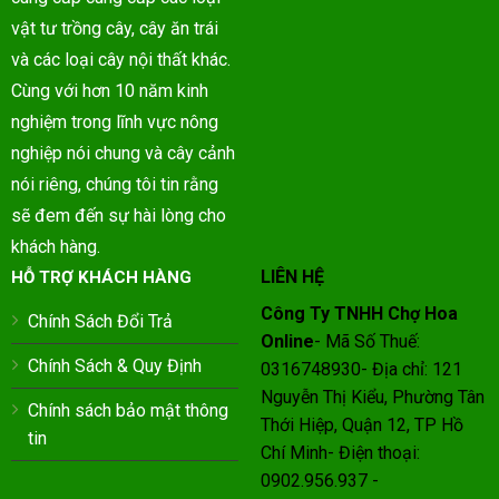
vật tư trồng cây, cây ăn trái
và các loại cây nội thất khác.
Cùng với hơn 10 năm kinh
nghiệm trong lĩnh vực nông
nghiệp nói chung và cây cảnh
nói riêng, chúng tôi tin rằng
sẽ đem đến sự hài lòng cho
khách hàng.
LIÊN HỆ
HỖ TRỢ KHÁCH HÀNG
Công Ty TNHH Chợ Hoa
Chính Sách Đổi Trả
Online
- Mã Số Thuế:
Chính Sách & Quy Định
0316748930- Địa chỉ: 121
Nguyễn Thị Kiểu, Phường Tân
Chính sách bảo mật thông
Thới Hiệp, Quận 12, TP Hồ
tin
Chí Minh- Điện thoại:
0902.956.937 -