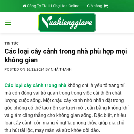
Skip
Công Ty TNHH Chợ Hoa Online
Giỏ hàng
to
content
TIN TỨC
Các loại cây cảnh trong nhà phù hợp mọi
không gian
POSTED ON
16/12/2024
BY
NHÃ THANH
Các loại cây cảnh trong nhà
không chỉ là yếu tố trang trí,
mà còn đóng vai trò quan trọng trong việc cải thiện chất
lượng cuộc sống. Một chậu cây xanh nhỏ nhắn đặt trong
góc phòng có thể tạo nên sự tươi mới, cân bằng không khí
và giảm căng thẳng cho không gian sống. Đặc biệt, nhiều
loại cây cảnh còn mang ý nghĩa phong thủy, giúp gia chủ
thu hút tài lộc, may mắn và sức khỏe dồi dào.