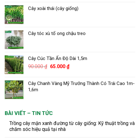
Cây xoài thái (cây giống)
Cây tóc xù tổ ong chậu treo
Cây Cúc Tần Ấn Độ Dài 1,5m
Giá
Giá
90.000
₫
65.000
₫
gốc
hiện
là:
tại
Cây Chanh Vàng Mỹ Trưởng Thành Có Trái Cao 1m-
90.000 ₫.
là:
1,6m
65.000 ₫.
BÀI VIẾT – TIN TỨC
Trồng cây mận xanh đường từ cây giống: Kỹ thuật trồng và
chăm sóc hiệu quả tại nhà