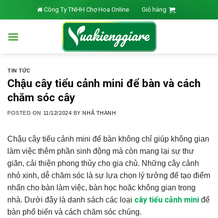
Skip
Công Ty TNHH Chợ Hoa Online
Giỏ hàng
to
content
TIN TỨC
Chậu cây tiểu cảnh mini để bàn và cách
chăm sóc cây
POSTED ON
11/12/2024
BY
NHÃ THANH
Chậu cây tiểu cảnh mini để bàn không chỉ giúp không gian
làm việc thêm phần sinh động mà còn mang lại sự thư
giãn, cải thiện phong thủy cho gia chủ. Những cây cảnh
nhỏ xinh, dễ chăm sóc là sự lựa chọn lý tưởng để tạo điểm
nhấn cho bàn làm việc, bàn học hoặc không gian trong
cây tiểu cảnh mini
nhà. Dưới đây là danh sách các loại
để
bàn phổ biến và cách chăm sóc chúng.