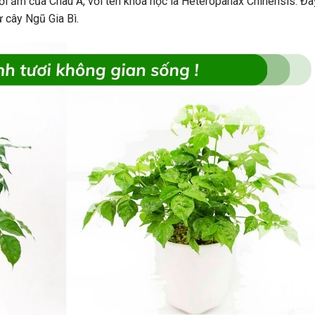
i ẩm của Châu Á, với tên khoa học là Heteropanax Chinensis. Đâ
 cây Ngũ Gia Bì.