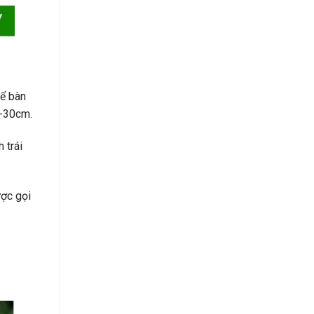
để bàn
5-30cm.
 trái
ược gọi