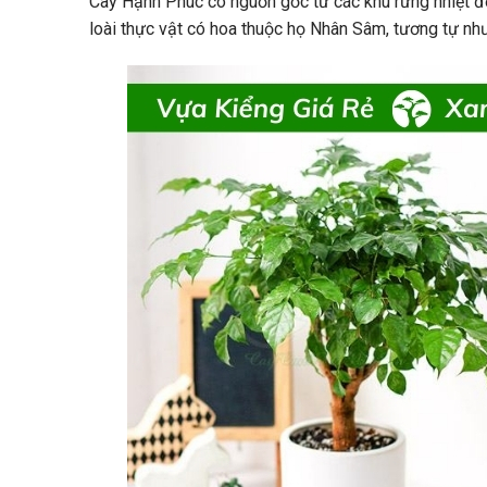
Cây Hạnh Phúc có nguồn gốc từ các khu rừng nhiệt đớ
loài thực vật có hoa thuộc họ Nhân Sâm, tương tự như