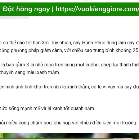
ên có thể cao tới hơn 3m. Tuy nhiên, cây Hạnh Phúc dùng làm cây 
 bằng phương pháp giâm cành, với chiều cao trung bình khoảng 2
 lá bao gồm 3 lá nhỏ mọc trên cùng một cuống, ghép lại thành hình
, chuyển sang màu xanh thẫm.
ên hình ảnh tinh khôi trên nền lá xanh thẫm, có lẽ vì vậy mà cây đ
ó sức sống mạnh mẽ và lá xanh tốt quanh năm.
 hỏi nhiều công chăm sóc, phù hợp với nhiều điều kiện môi trường.