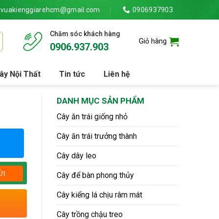
vuakienggiarehcm@gmail.com
0906937903
Chăm sóc khách hàng
Giỏ hàng
0906.937.903
ây Nội Thất
Tin tức
Liên hệ
DANH MỤC SẢN PHẨM
Cây ăn trái giống nhỏ
Cây ăn trái trưởng thành
Cây dây leo
Cây để bàn phong thủy
Cây kiểng lá chịu râm mát
Cây trồng chậu treo