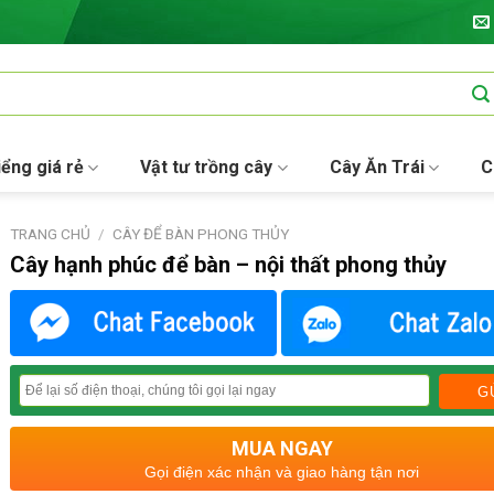
iểng giá rẻ
Vật tư trồng cây
Cây Ăn Trái
C
TRANG CHỦ
/
CÂY ĐỂ BÀN PHONG THỦY
Cây hạnh phúc để bàn – nội thất phong thủy
MUA NGAY
Gọi điện xác nhận và giao hàng tận nơi