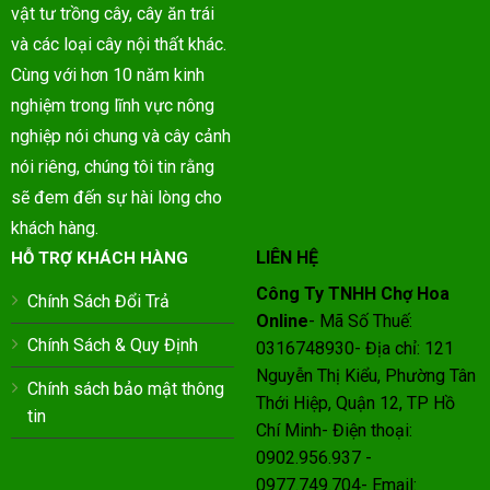
vật tư trồng cây, cây ăn trái
và các loại cây nội thất khác.
Cùng với hơn 10 năm kinh
nghiệm trong lĩnh vực nông
nghiệp nói chung và cây cảnh
nói riêng, chúng tôi tin rằng
sẽ đem đến sự hài lòng cho
khách hàng.
LIÊN HỆ
HỖ TRỢ KHÁCH HÀNG
Công Ty TNHH Chợ Hoa
Chính Sách Đổi Trả
Online
- Mã Số Thuế:
Chính Sách & Quy Định
0316748930- Địa chỉ: 121
Nguyễn Thị Kiểu, Phường Tân
Chính sách bảo mật thông
Thới Hiệp, Quận 12, TP Hồ
tin
Chí Minh- Điện thoại:
0902.956.937 -
0977.749.704- Email: