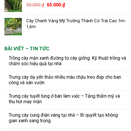
Giá
Giá
90.000
₫
65.000
₫
gốc
hiện
là:
tại
Cây Chanh Vàng Mỹ Trưởng Thành Có Trái Cao 1m-
90.000 ₫.
là:
1,6m
65.000 ₫.
BÀI VIẾT – TIN TỨC
Trồng cây mận xanh đường từ cây giống: Kỹ thuật trồng và
chăm sóc hiệu quả tại nhà
Trưng cây dạ yến thảo nhiều màu chậu treo đẹp cho ban
công và sân vườn
Trưng cây tuyết tùng ở bàn làm việc – Tăng thẩm mỹ và
thu hút may mắn
Trưng cây cung điện vàng tại nhà – Bí quyết tạo không
gian xanh sang trọng