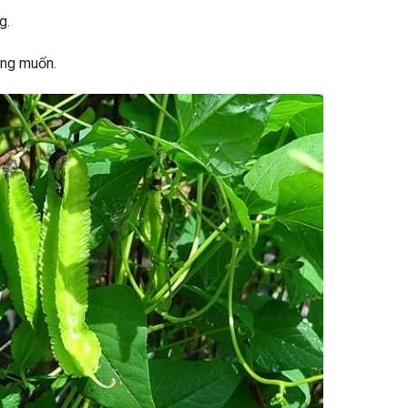
g.
ong muốn.