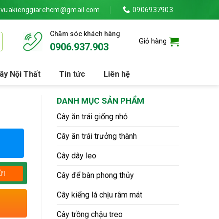
vuakienggiarehcm@gmail.com
0906937903
Chăm sóc khách hàng
Giỏ hàng
0906.937.903
ây Nội Thất
Tin tức
Liên hệ
DANH MỤC SẢN PHẨM
Cây ăn trái giống nhỏ
Cây ăn trái trưởng thành
Cây dây leo
Cây để bàn phong thủy
Cây kiểng lá chịu râm mát
Cây trồng chậu treo