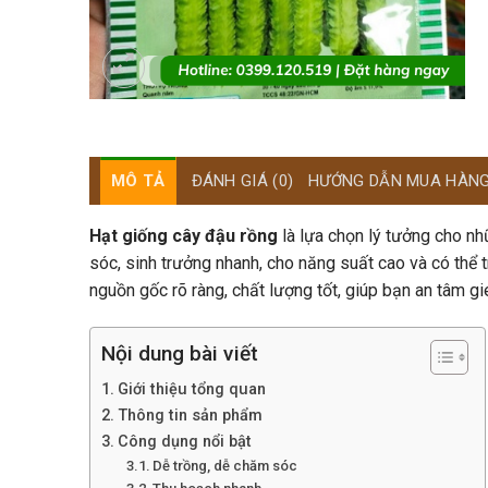
MÔ TẢ
ĐÁNH GIÁ (0)
HƯỚNG DẪN MUA HÀN
Hạt giống cây đậu rồng
là lựa chọn lý tưởng cho nhữ
sóc, sinh trưởng nhanh, cho năng suất cao và có th
nguồn gốc rõ ràng, chất lượng tốt, giúp bạn an tâm gi
Nội dung bài viết
Giới thiệu tổng quan
Thông tin sản phẩm
Công dụng nổi bật
Dễ trồng, dễ chăm sóc