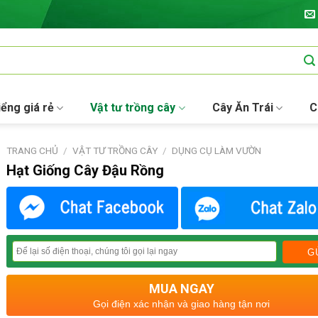
iểng giá rẻ
Vật tư trồng cây
Cây Ăn Trái
C
TRANG CHỦ
/
VẬT TƯ TRỒNG CÂY
/
DỤNG CỤ LÀM VƯỜN
Hạt Giống Cây Đậu Rồng
MUA NGAY
Gọi điện xác nhận và giao hàng tận nơi